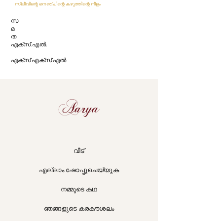
സ്ലീവിന്റെ നെഞ്ചിന്റെ കഴുത്തിന്റെ നീളം
സ
മ
ത
എക്സ്.എൽ.
എക്സ് എക്സ് എൽ
Aarya
വീട്
എല്ലാം ഷോപ്പുചെയ്യുക
നമ്മുടെ കഥ
ഞങ്ങളുടെ കരകൗശലം