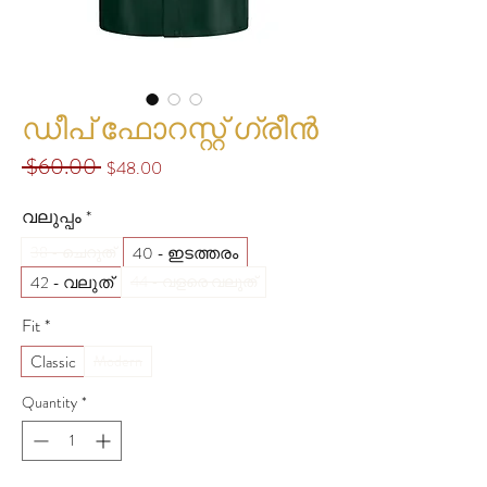
ഡീപ് ഫോറസ്റ്റ് ഗ്രീൻ
 $60.00 
Regular
Sale
$48.00
Price
Price
വലുപ്പം
*
40 - ഇടത്തരം
38 - ചെറുത്
42 - വലുത്
44 - വളരെ വലുത്
Fit
*
Classic
Modern
Quantity
*